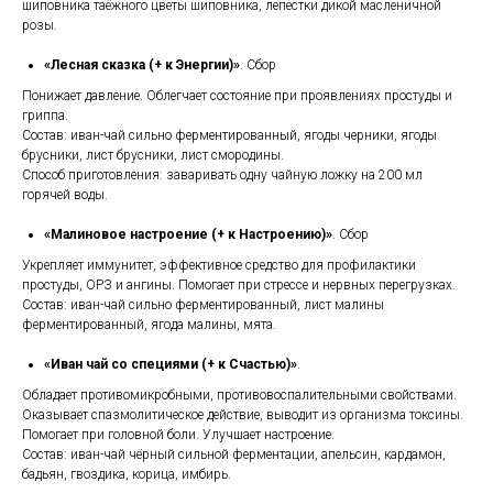
шиповника таёжного цветы шиповника, лепестки дикой масленичной
розы.
«Лесная сказка (+ к Энергии)»
. Сбор
Понижает давление. Облегчает состояние при проявлениях простуды и
гриппа.
Состав: иван-чай сильно ферментированный, ягоды черники, ягоды
брусники, лист брусники, лист смородины.
Способ приготовления: заваривать одну чайную ложку на 200 мл
горячей воды.
«Малиновое настроение (+ к Настроению)»
. Сбор
Укрепляет иммунитет, эффективное средство для профилактики
простуды, ОРЗ и ангины. Помогает при стрессе и нервных перегрузках.
Состав: иван-чай сильно ферментированный, лист малины
ферментированный, ягода малины, мята.
«Иван чай со специями (+ к Счастью)»
.
Обладает противомикробными, противовоспалительными свойствами.
Оказывает спазмолитическое действие, выводит из организма токсины.
Помогает при головной боли. Улучшает настроение.
Состав: иван-чай чёрный сильной ферментации, апельсин, кардамон,
бадьян, гвоздика, корица, имбирь.